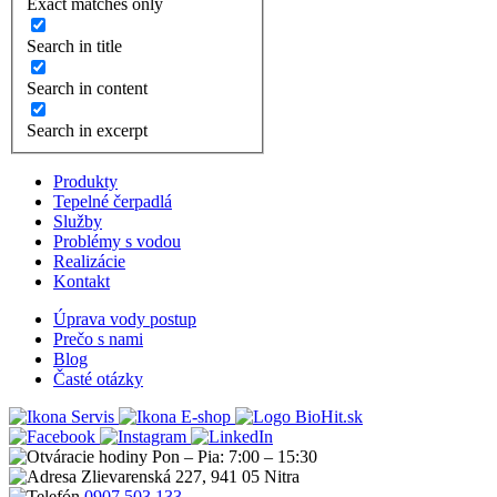
Exact matches only
Search in title
Search in content
Search in excerpt
Produkty
Tepelné čerpadlá
Služby
Problémy s vodou
Realizácie
Kontakt
Úprava vody postup
Prečo s nami
Blog
Časté otázky
Servis
E-shop
Pon – Pia: 7:00 – 15:30
Zlievarenská 227, 941 05 Nitra
0907 503 133