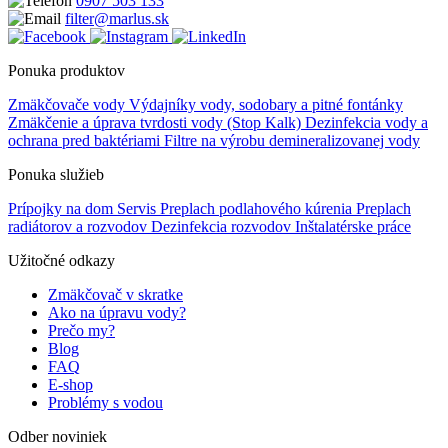
0907 503 133
filter@marlus.sk
Ponuka produktov
Zmäkčovače vody
Výdajníky vody, sodobary a pitné fontánky
Zmäkčenie a úprava tvrdosti vody (Stop Kalk)
Dezinfekcia vody a
ochrana pred baktériami
Filtre na výrobu demineralizovanej vody
Ponuka služieb
Prípojky na dom
Servis
Preplach podlahového kúrenia
Preplach
radiátorov a rozvodov
Dezinfekcia rozvodov
Inštalatérske práce
Užitočné odkazy
Zmäkčovač v skratke
Ako na úpravu vody?
Prečo my?
Blog
FAQ
E-shop
Problémy s vodou
Odber noviniek