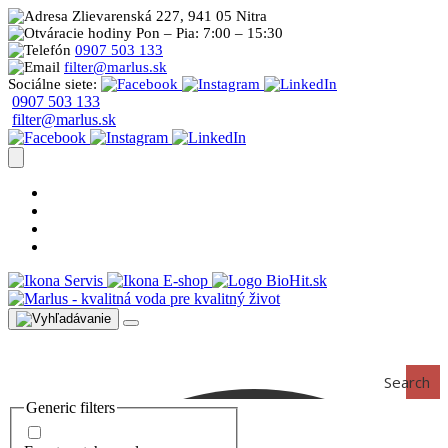
Zlievarenská 227, 941 05 Nitra
Pon – Pia: 7:00 – 15:30
0907 503 133
filter@marlus.sk
Sociálne siete:
0907 503 133
filter@marlus.sk
Úprava vody postup
Prečo s nami
Blog
Časté otázky
Servis
E-shop
Search
Generic filters